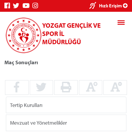
×
Hızlı Erişim
YOZGAT GENÇLİK VE
SPOR İL
MÜDÜRLÜĞÜ
Maç Sonuçları
Genç Bilgi
Spor Bilgi
Kredi/Yurt
Sistemi
Sistemi
İşlemleri
Tertip Kurulları
Kredi/Yurt E-
Ödeme
Mevzuat ve Yönetmelikler