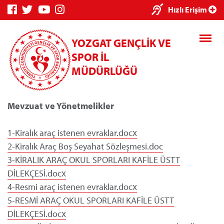
×
Hızlı Erişim
YOZGAT GENÇLİK VE
SPOR İL
MÜDÜRLÜĞÜ
Mevzuat ve Yönetmelikler
Genç Bilgi
Spor Bilgi
Kredi/Yurt
Sistemi
Sistemi
İşlemleri
1-Kiralık araç istenen evraklar.docx
2-Kiralık Araç Boş Seyahat Sözleşmesi.doc
3-KİRALIK ARAÇ OKUL SPORLARI KAFİLE ÜSTT
DİLEKÇESİ.docx
4-Resmi araç istenen evraklar.docx
Kredi/Yurt E-
Ödeme
5-RESMİ ARAÇ OKUL SPORLARI KAFİLE ÜSTT
DİLEKÇESİ.docx