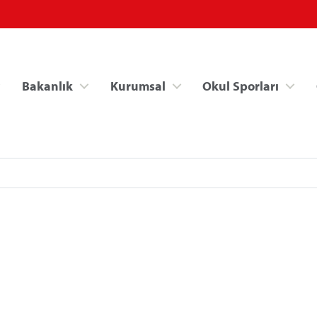
Bakanlık
Kurumsal
Okul Sporları
Spor Bilgi Sistemi
Kredi/Yurt İşlemle