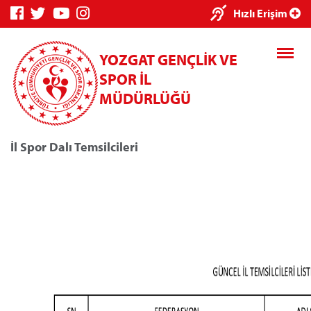
Hızlı Erişim
YOZGAT GENÇLİK VE
SPOR İL
MÜDÜRLÜĞÜ
İl Spor Dalı Temsilcileri
Genç Bilgi Sistemi
Spor Bilgi Sistemi
Kredi/Yurt E-Ödeme