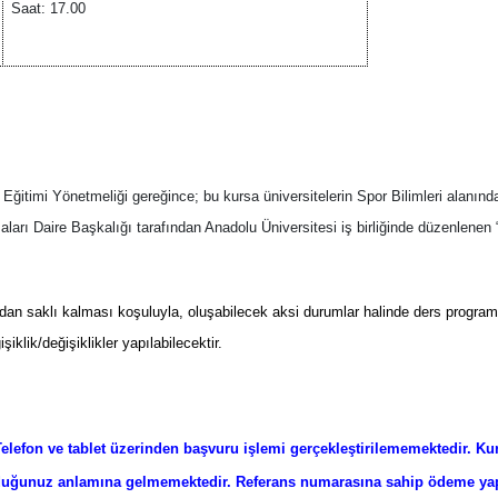
Saat: 17.00
itimi Yönetmeliği gereğince; bu kursa üniversitelerin Spor Bilimleri alanında
arı Daire Başkalığı tarafından Anadolu Üniversitesi iş birliğinde düzenlenen
dan saklı kalması koşuluyla, oluşabilecek aksi durumlar halinde ders program
iklik/değişiklikler yapılabilecektir.
Telefon ve
tablet üzerinden başvuru işlemi gerçekleştirilememektedir. Kur
 olduğunuz anlamına gelmemektedir. Referans numarasına sahip ödeme yap