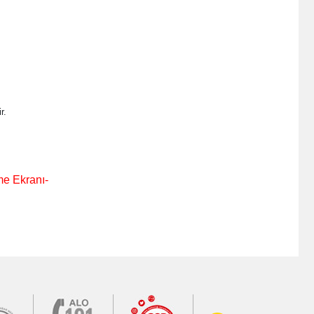
r.
e Ekranı-