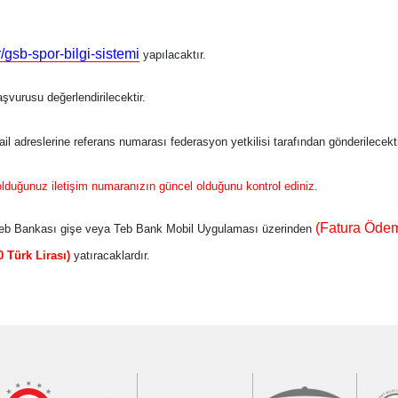
r/gsb-spor-bilgi-sistemi
yapılacaktır.
şvurusu değerlendirilecektir.
 adreslerine referans numarası federasyon yetkilisi tarafından gönderilecekti
olduğunuz iletişim numaranızın güncel olduğunu kontrol ediniz.
(Fatura Ödem
 Teb Bankası gişe veya Teb Bank Mobil Uygulaması üzerinden
0 Türk Lirası)
yatıracaklardır.