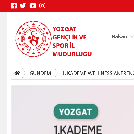
YOZGAT
GENÇLİK VE
Bakan
SPOR İL
MÜDÜRLÜĞÜ
GÜNDEM
1. KADEME WELLNESS ANTREN
Genç Bilgi Sistemi