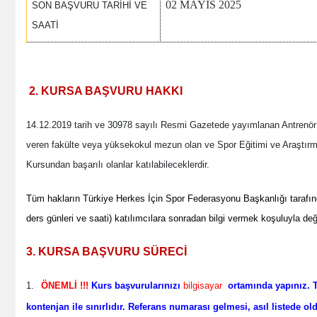
02 MAYIS 2025
SON BAŞVURU TARİHİ VE
SAATİ
2. KURSA BAŞVURU HAKKI
14.12.2019 tarih ve 30978 sayılı Resmi Gazetede yayımlanan Antrenör Eğ
veren fakülte veya yüksekokul mezun olan ve Spor Eğitimi ve Araştırmal
Kursundan başarılı olanlar katılabileceklerdir.
Tüm hakların Türkiye Herkes İçin Spor Federasyonu Başkanlığı tarafın
ders günleri ve saati) katılımcılara sonradan bilgi vermek koşuluyla değiş
3. KURSA BAŞVURU SÜRECİ
1.
ÖNEMLİ !!!
Kurs başvurularınızı
bilgisayar
ortamında yapınız.
kontenjan ile sınırlıdır. Referans numarası gelmesi, asıl listede