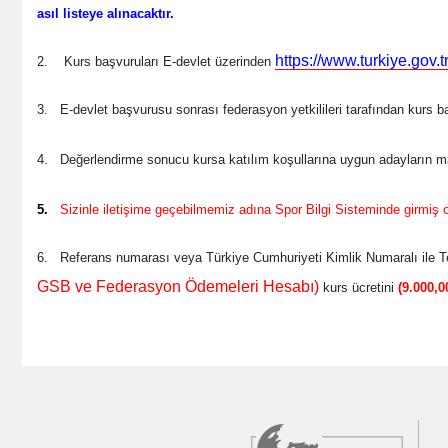
asıl listeye alınacaktır.
https://www.turkiye.gov.t
2. Kurs başvuruları E-devlet üzerinden
3.
E-devlet başvurusu sonrası federasyon yetkilileri tarafından kurs ba
4.
Değerlendirme sonucu kursa katılım koşullarına uygun adayların mail
5.
Sizinle iletişime geçebilmemiz adına Spor Bilgi Sisteminde girmiş 
6.
Referans numarası veya Türkiye Cumhuriyeti Kimlik Numaralı ile
GSB ve Federasyon Ödemeleri Hesabı)
kurs ücretini
(9.000,0