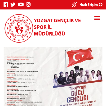
×
Hızlı Erişim
YOZGAT GENÇLİK VE
SPOR İL
MÜDÜRLÜĞÜ
Genç Bilgi
Spor Bilgi
Kredi/Yurt
Sistemi
Sistemi
İşlemleri
Kredi/Yurt E-
Ödeme