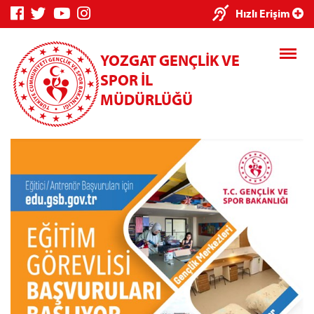
×
Hızlı Erişim
YOZGAT GENÇLİK VE
SPOR İL
MÜDÜRLÜĞÜ
Genç Bilgi
Spor Bilgi
Kredi/Yurt
Sistemi
Sistemi
İşlemleri
Kredi/Yurt E-
Ödeme