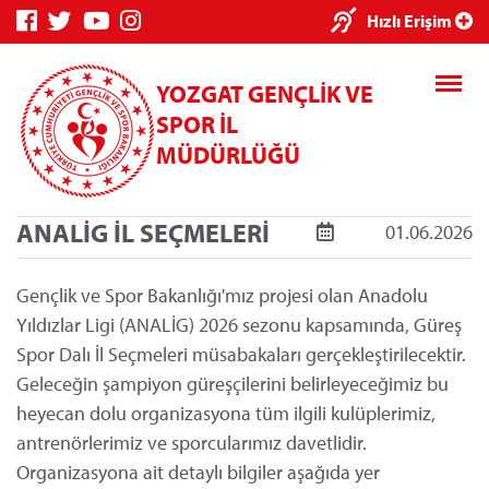
×
Hızlı Erişim
YOZGAT GENÇLİK VE
SPOR İL
MÜDÜRLÜĞÜ
ANALİG İL SEÇMELERİ
01.06.2026
Genç Bilgi
Spor Bilgi
Kredi/Yurt
Sistemi
Sistemi
İşlemleri
Gençlik ve Spor Bakanlığı'mız projesi olan Anadolu
Yıldızlar Ligi (ANALİG) 2026 sezonu kapsamında, Güreş
Spor Dalı İl Seçmeleri müsabakaları gerçekleştirilecektir.
Geleceğin şampiyon güreşçilerini belirleyeceğimiz bu
Kredi/Yurt E-
heyecan dolu organizasyona tüm ilgili kulüplerimiz,
Ödeme
antrenörlerimiz ve sporcularımız davetlidir.
Organizasyona ait detaylı bilgiler aşağıda yer