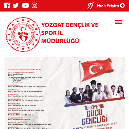
×
Hızlı Erişim
YOZGAT GENÇLİK VE
SPOR İL
MÜDÜRLÜĞÜ
Genç Bilgi
Spor Bilgi
Kredi/Yurt
Sistemi
Sistemi
İşlemleri
Kredi/Yurt E-
Ödeme